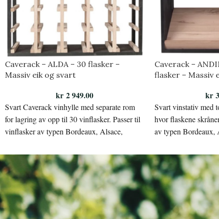
Caverack – ALDA – 30 flasker –
Caverack – ANDI
Massiv eik og svart
flasker – Massiv 
kr
2 949.00
kr
3
Svart Caverack vinhylle med separate rom
Svart vinstativ med t
for lagring av opp til 30 vinflasker. Passer til
hvor flaskene skråner
vinflasker av typen Bordeaux, Alsace,
av typen Bordeaux, 
Bourgogne eller Champagne.
Champagne.