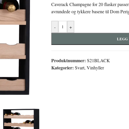
Caverack Champagne for 20 flasker passer t
avrundede og tykkere basene til Dom Peri
-
+
LEGG 
Produktnummer:
S21BLACK
Kategorier:
Svart
,
Vinhyller