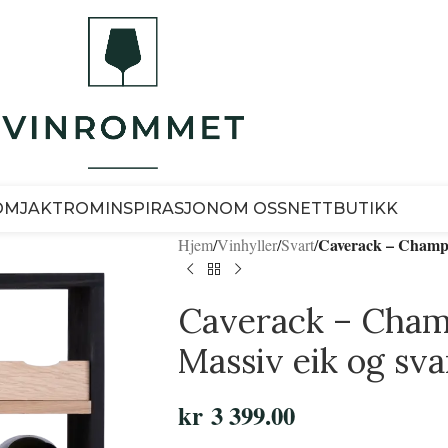
OM
JAKTROM
INSPIRASJON
OM OSS
NETTBUTIKK
Caverack – Champag
Hjem
/
Vinhyller
/
Svart
/
Caverack – Champ
Massiv eik og sva
kr
3 399.00