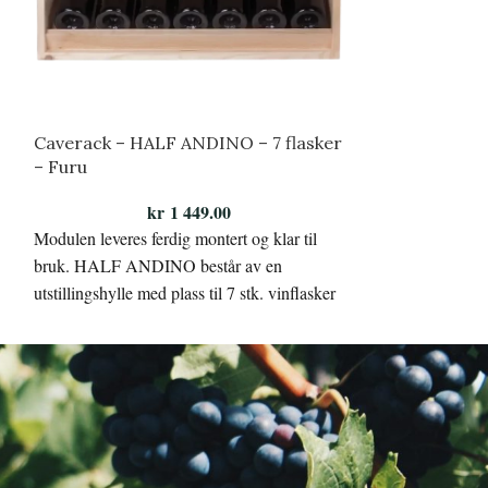
Caverack – HALF ANDINO – 7 flasker
Caverack – HAL
– Furu
Massiv eik
kr
1 449.00
Modulen leveres ferdig montert og klar til
Vinstativene fra 
bruk. HALF ANDINO består av en
robuste i sortime
utstillingshylle med plass til 7 stk. vinflasker
med den kvadratis
av typene Bordeaux, Alsace, Burgundy og
med på å gjøre stat
Champagne.