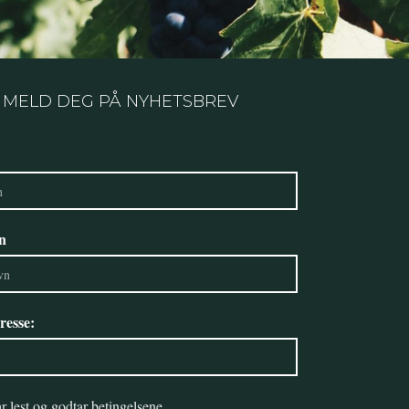
MELD DEG PÅ NYHETSBREV
n
resse:
r lest og godtar
betingelsene