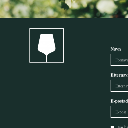
Navn
Etternav
E-postad
Jeg ha