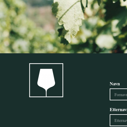
Max. 14 flasker.
Navn
Etternav