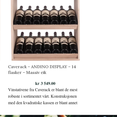
Caverack – ANDINO DISPLAY – 14
Caverack – Bak
flasker – Massiv eik
kr
3 549.00
Flott og massiv ba
Vinstativene fra Caverack er blant de mest
Caverack-modul.
robuste i sortimentet vårt. Konstruksjonen
Arranger modulene
med den kvadratiske kassen er blant annet
med på å gjøre stativet stabilt.