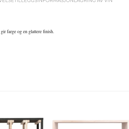
VELSE
TILLEGGSINFORMASJON
LAGRING AV VIN
 gir farge og en glattere finish.