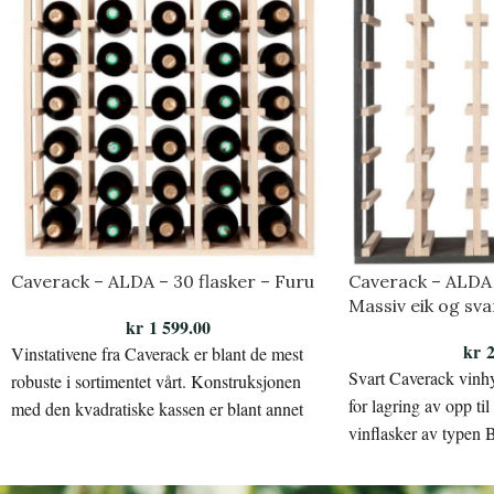
Caverack – ALDA – 30 flasker – Furu
Caverack – ALDA 
Massiv eik og sva
kr
1 599.00
kr
2
Vinstativene fra Caverack er blant de mest
Svart Caverack vinh
robuste i sortimentet vårt. Konstruksjonen
for lagring av opp til
med den kvadratiske kassen er blant annet
vinflasker av typen 
med på å gjøre stativet stabilt.
Bourgogne eller Ch
Flasketype: Bordeax, Bourgogne,