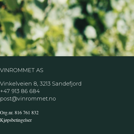
Champagne.
VINROMMET AS
Vinkelveien 8, 3213 Sandefjord
+47 913 86 684
post@vinrommet.no
Org.nr. 816 761 832
Kjøpsbetingelser