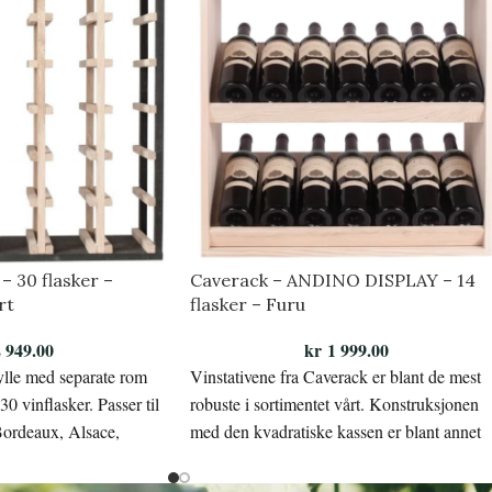
– 30 flasker –
Caverack – ANDINO DISPLAY – 14
rt
flasker – Furu
 949.00
kr
1 999.00
ylle med separate rom
Vinstativene fra Caverack er blant de mest
 30 vinflasker. Passer til
robuste i sortimentet vårt. Konstruksjonen
Bordeaux, Alsace,
med den kvadratiske kassen er blant annet
ampagne.
med på å gjøre stativet stabilt.