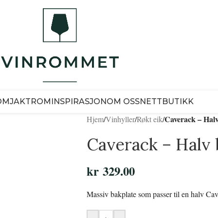
OM
JAKTROM
INSPIRASJON
OM OSS
NETTBUTIKK
Caverack – Halv
Hjem
/
Vinhyller
/
Røkt eik
/
Caverack – Halv 
kr
329.00
Massiv bakplate som passer til en halv Ca