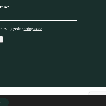
resse:
r lest og godtar
betingelsene
r