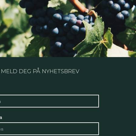
Flasketype: Bordeax.
Max. 14 flasker.
MELD DEG PÅ NYHETSBREV
n