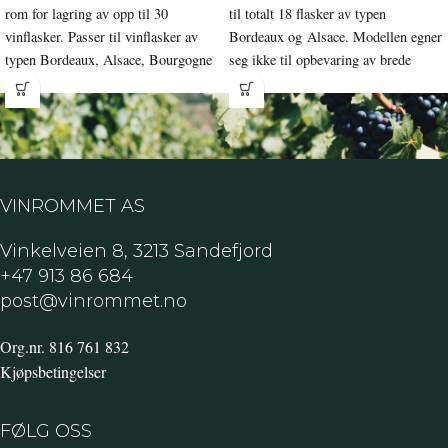
rom for lagring av opp til 30
til totalt 18 flasker av typen
vinflasker. Passer til vinflasker av
Bordeaux og Alsace. Modellen egner
typen Bordeaux, Alsace, Bourgogne
seg ikke til opbevaring av brede
eller Champagne.
vinflasker.
VINROMMET AS
Vinkelveien 8, 3213 Sandefjord
+47 913 86 684
post@vinrommet.no
Org.nr. 816 761 832
Kjøpsbetingelser
FØLG OSS