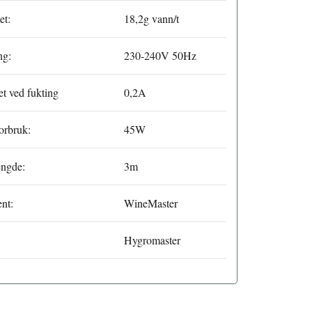
et:
18,2g vann/t
ng:
230-240V 50Hz
et ved fukting
0,2A
orbruk:
45W
engde:
3m
nt:
WineMaster
:
Hygromaster