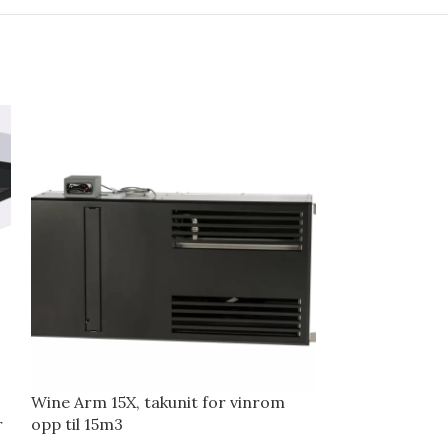
Wine Arm 15X, takunit for vinrom
WINE C25SRX, 
r
opp til 15m3
varme og varm
til 25m3