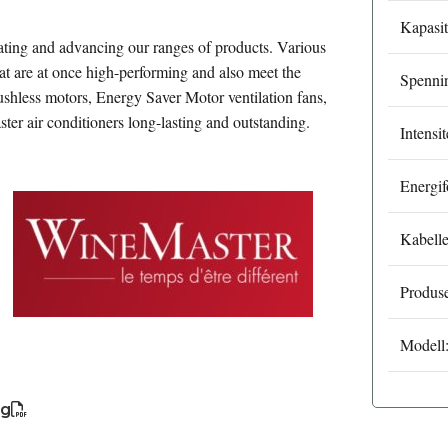
Kapasit
ting and advancing our ranges of products. Various
hat are at once high-performing and also meet the
Spenni
rushless motors, Energy Saver Motor ventilation fans,
er air conditioners long-lasting and outstanding.
Intensit
Energif
Kabell
Produse
Modell
og