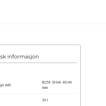
sk informasjon
B258 -D166 -H140
ge mål:
mm
20 l