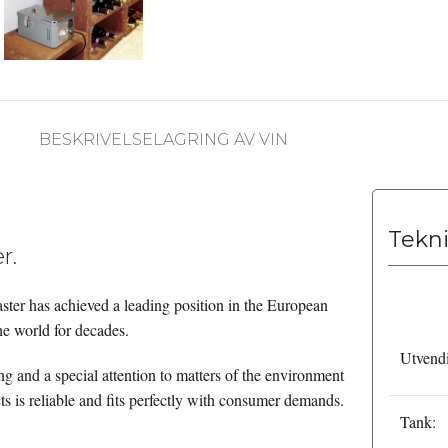
BESKRIVELSE
LAGRING AV VIN
Tekni
r.
ster has achieved a leading position in the European
he world for decades.
Utvendi
ng and a special attention to matters of the environment
 is reliable and fits perfectly with consumer demands.
Tank: