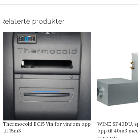
Relaterte produkter
Thermocold EC15 Vin for vinrom opp
WINE SP40DU, spl
til 15m3
opp til 40m3 me
kanalrør