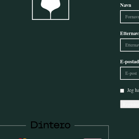
Navn
avene:
SP40 DU Kanalrør fordamper.
fordamper.
Monteres over tak eller på vegg på utsiden 
r på vegg på utsiden av
vinrommet, kanaler føres inn til vinrom Ø1
øres inn til vinrom Ø125
Etternav
SP40 CE Innfellbar takfordamper.
r takfordamper.
Monteres i taket, kan også om konstruksjon
n også om konstruksjon
tillater felles inn i tak/himling
k/himling
E-postad
SP40 CA innebygd fordamper.
fordamper.
Monteres inne i vinrommet over kunstig
ommet over kunstig
himmling eller bygges inn skjult bak
s inn skjult bak
vinhyllene.
Jeg ha
Modellene har støvfilter for raskt og enkelt
ter for raskt og enkelt
vedlikehold.
NB! Ved installasjon av modellene SP40
n av modellene SP40
krever installasjon av godkjent kuldemontør
av godkjent kuldemontør,
dette er ikke med i prisen.
isen.
Husk avløp til kondensvann.