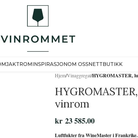
OM
JAKTROM
INSPIRASJON
OM OSS
NETTBUTIKK
HYGROMASTER, luftf
Hjem
/
Vinaggregat
/
HYGROMASTER, lu
vinrom
kr
23 585.00
Luftfukter fra WineMaster i Frankrike.