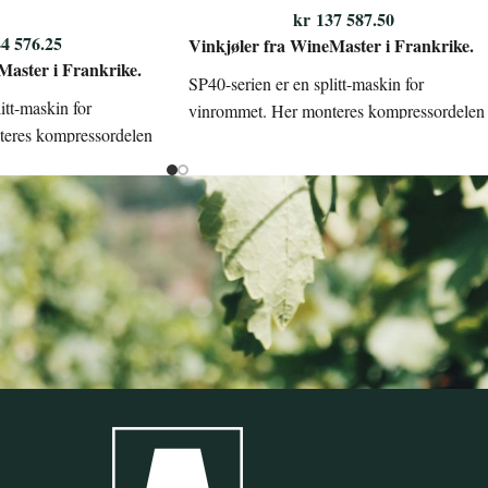
kr
137 587.50
4 576.25
Vinkjøler fra WineMaster i Frankrike.
Master i Frankrike.
SP40-serien er en splitt-maskin for
itt-maskin for
vinrommet. Her monteres kompressordelen
teres kompressordelen
ute i friluft, mens fordamperen/innedelen
ordamperen/innedelen
monteres enten gjennom tak inne i
om tak inne i
vinrommet, eller på veggen på utsiden,
veggen på utsiden,
avhengig av modellen du velger under. Rør
 du velger under. Rør
med kjølemediet legges gjennom vegg fra
ges gjennom vegg fra
kald del og ut til varm del på utsiden.
m del på utsiden.
Her monteres kompressor på veggbraketter
sor på veggbraketter
og fordamperen ut ifra valgt modell.
a valgt modell.
Vinkjøleren er beregnet for selvbygde
net for selvbygde
kjølerom i treverk eller Thermocold sine
ler Thermocold sine
ferdige elementer for vinrom fra 5–40.000
r vinrom fra 5–40.000
liter.
SP40 kommer i utgavene: