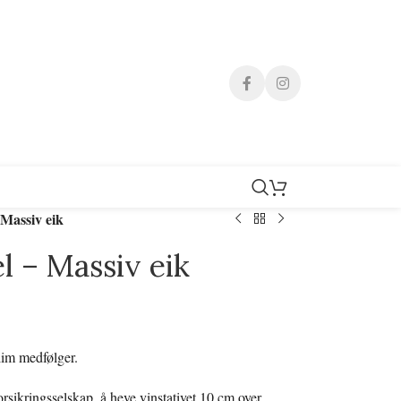
 Massiv eik
l – Massiv eik
lim medfølger.
sikringsselskap, å heve vinstativet 10 cm over