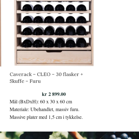
Caverack – CLEO – 30 flasker +
Caverack – HAL
Skuffe – Furu
Massiv eik og 
kr
2 899.00
Mål (BxDxH): 60 x 30 x 60 cm
Svart Half Alda vi
Materiale: Ubehandlet, massiv furu.
18 flasker av ty
Massive plater med 1,5 cm i tykkelse.
Modellen egner se
brede vinflasker.
I denne modellen er det plass til 30 flasker
(Bordeaux, Alsace og Bourgogne) på