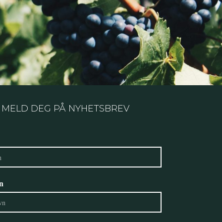
elegante uttrekkshyller. Helt nederst finner
du en stor skuffe med plass til forskjellig
vinutstyr.
MELD DEG PÅ NYHETSBREV
n