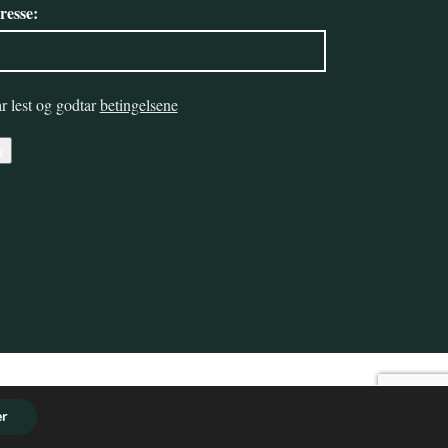
resse:
r lest og godtar
betingelsene
r