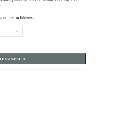
.
vike noe fra bildene.
I HANDLEKURV