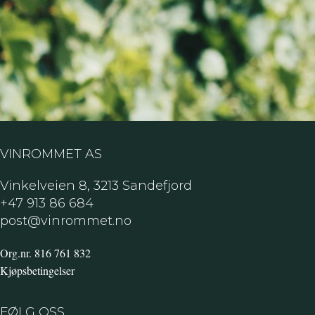
VINROMMET AS
Vinkelveien 8, 3213 Sandefjord
+47 913 86 684
post@vinrommet.no
Org.nr. 816 761 832
Kjøpsbetingelser
FØLG OSS