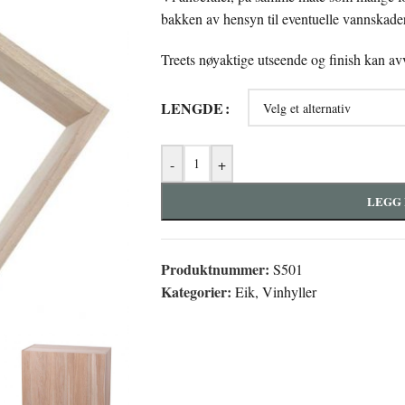
bakken av hensyn til eventuelle vannskader
Treets nøyaktige utseende og finish kan av
LENGDE
-
+
LEGG 
Produktnummer:
S501
Kategorier:
Eik
,
Vinhyller