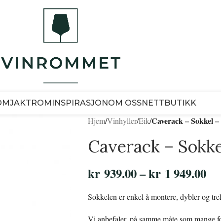
OM
JAKTROM
INSPIRASJON
OM OSS
NETTBUTIKK
Caverack – Sokkel –
Hjem
/
Vinhyller
/
Eik
/
Caverack – Sokke
kr
939.00
–
kr
1 949.00
Sokkelen er enkel å montere, dybler og tre
Vi anbefaler, på samme måte som mange for