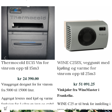
Thermocold EC15 Vin for
WINE C25SX, veggunit med
vinrom opp til 15m3
kjøling og varme for
vinrom opp til 25m3
kr
24 390.00
kr
51 091.25
Vinaggregat designet for for vinrom
Vinkjøler fra WineMaster i
fra 5000 til 15000 liter.
Frankrike.
Aggregat leveres med kjøl og varme
WINE C25 er til bruk for innfelling i
funksjon for å sikre en jevn og stabil
vegg, den løftes opp og tres inn i
temperatur i vinrommet.