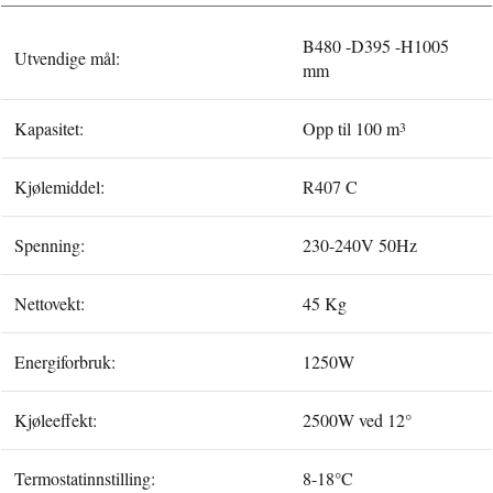
B480 -D395 -H1005
Utvendige mål:
mm
Kapasitet:
Opp til 100 m
3
Kjølemiddel:
R407 C
Spenning:
230-240V 50Hz
Nettovekt:
45 Kg
Energiforbruk:
1250W
Kjøleeffekt:
2500W ved 12°
Termostatinnstilling:
8-18°C