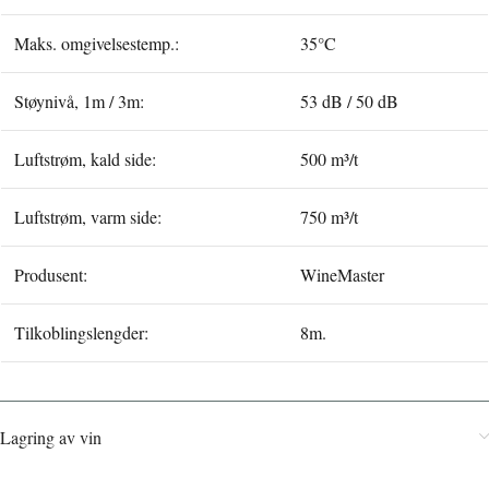
Maks. omgivelsestemp.:
35°C
Støynivå, 1m / 3m:
53 dB / 50 dB
Luftstrøm, kald side:
500
m³/t
Luftstrøm, varm side:
750
m³/t
Produsent:
WineMaster
Tilkoblingslengder:
8m.
Lagring av vin